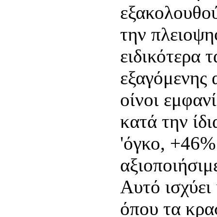
εξακολουθο
την πλειοψη
ειδικότερα τ
εξαγόμενης α
οίνοι εμφαν
κατά την ίδ
'όγκο, +46% 
αξιοποιήσιμ
Αυτό ισχύει 
όπου τα κρα