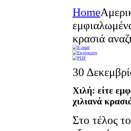
Home
Αμερι
εμφιαλωμένα
κρασιά αναζ
30 Δεκεμβρί
Χιλή: είτε εμ
χιλιανά κρασι
Στο τέλος τ