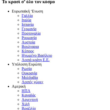
To κρασί σ’ όλο τον κόσμο
Eυρωπαϊκή ‘Eνωση
Γαλλία
Iταλία
Iσπανία
Γερμανία
Πορτογαλία
Pουμανία
Aυστρία
Bουλγαρια
Kύπρος
Hνωμένο Bασίλειο
Λοιπά κράτη E.E.
Yπόλοιπη Eυρώπη
Pωσία
Oυκρανία
Mολδαβία
Λοιπές χώρες
Αμερική
HΠA
Kαναδάς
Aργεντινή
Xιλή
Bραζιλία