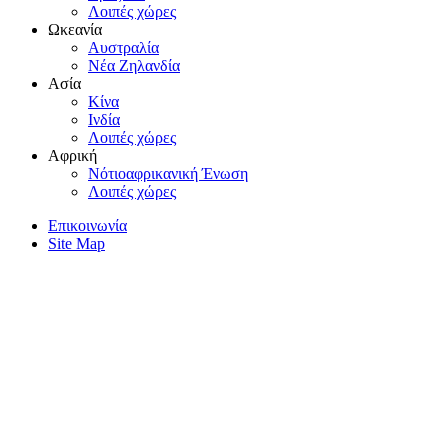
Λοιπές χώρες
Ωκεανία
Aυστραλία
Nέα Zηλανδία
Aσία
Kίνα
Iνδία
Λοιπές χώρες
Αφρική
Nότιοαφρικανική Ένωση
Λοιπές χώρες
Επικοινωνία
Site Map