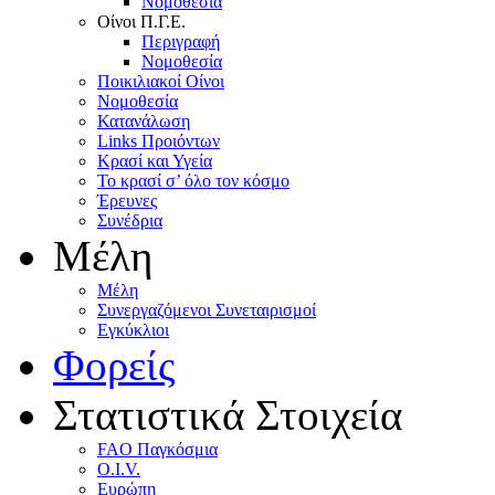
Nομοθεσία
Oίνοι Π.Γ.E.
Περιγραφή
Νομοθεσία
Ποικιλιακοί Oίνοι
Nομοθεσία
Κατανάλωση
Links Προιόντων
Κρασί και Υγεία
To κρασί σ’ όλο τον κόσμο
Έρευνες
Συνέδρια
Μέλη
Mέλη
Συνεργαζόμενοι Συνεταιρισμοί
Εγκύκλιοι
Φορείς
Στατιστικά Στοιχεία
FAO Παγκόσμια
O.I.V.
Ευρώπη