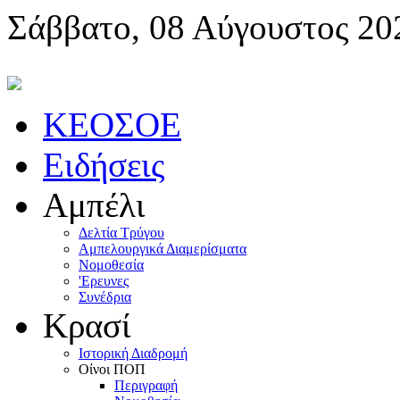
Σάββατο, 08 Αύγουστος 20
KEOΣOE
Ειδήσεις
Αμπέλι
Δελτία Τρύγου
Αμπελουργικά Διαμερίσματα
Nομοθεσία
'Eρευνες
Συνέδρια
Κρασί
Iστορική Διαδρομή
Oίνοι ΠOΠ
Περιγραφή