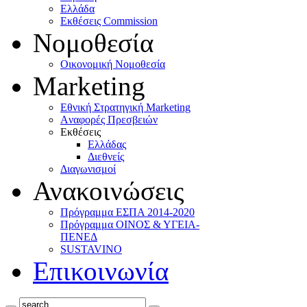
Ελλάδα
Eκθέσεις Commission
Νομοθεσία
Οικονομική Νομοθεσία
Marketing
Eθνική Στρατηγική Marketing
Aναφορές Πρεσβειών
Eκθέσεις
Eλλάδας
Διεθνείς
Διαγωνισμοί
Ανακοινώσεις
Πρόγραμμα ΕΣΠΑ 2014-2020
Πρόγραμμα ΟΙΝΟΣ & ΥΓΕΙΑ-
ΠΕΝΕΔ
SUSTAVINO
Επικοινωνία