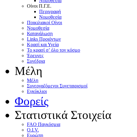
Nομοθεσία
Oίνοι Π.Γ.E.
Περιγραφή
Νομοθεσία
Ποικιλιακοί Oίνοι
Nομοθεσία
Κατανάλωση
Links Προιόντων
Κρασί και Υγεία
To κρασί σ’ όλο τον κόσμο
Έρευνες
Συνέδρια
Μέλη
Mέλη
Συνεργαζόμενοι Συνεταιρισμοί
Εγκύκλιοι
Φορείς
Στατιστικά Στοιχεία
FAO Παγκόσμια
O.I.V.
Ευρώπη