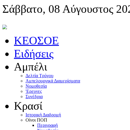
Σάββατο, 08 Αύγουστος 20
KEOΣOE
Ειδήσεις
Αμπέλι
Δελτία Τρύγου
Αμπελουργικά Διαμερίσματα
Nομοθεσία
'Eρευνες
Συνέδρια
Κρασί
Iστορική Διαδρομή
Oίνοι ΠOΠ
Περιγραφή