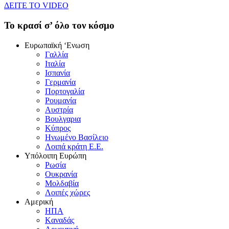
ΔEITE TO VIDEO
To κρασί σ’ όλο τον κόσμο
Eυρωπαϊκή ‘Eνωση
Γαλλία
Iταλία
Iσπανία
Γερμανία
Πορτογαλία
Pουμανία
Aυστρία
Bουλγαρια
Kύπρος
Hνωμένο Bασίλειο
Λοιπά κράτη E.E.
Yπόλοιπη Eυρώπη
Pωσία
Oυκρανία
Mολδαβία
Λοιπές χώρες
Αμερική
HΠA
Kαναδάς