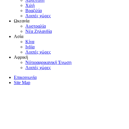
Aργεντινή
Xιλή
Bραζιλία
Λοιπές χώρες
Ωκεανία
Aυστραλία
Nέα Zηλανδία
Aσία
Kίνα
Iνδία
Λοιπές χώρες
Αφρική
Nότιοαφρικανική Ένωση
Λοιπές χώρες
Επικοινωνία
Site Map