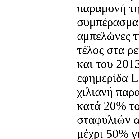
παραμονή τη
συμπέρασμα 
αμπελώνες τ
τέλος στα ρ
και του 201
εφημερίδα El
χιλιανή παρ
κατά 20% το
σταφυλιών α
μέχρι 50% γ