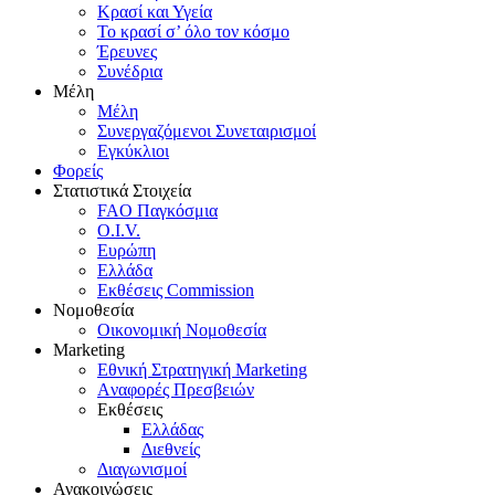
Κρασί και Υγεία
To κρασί σ’ όλο τον κόσμο
Έρευνες
Συνέδρια
Μέλη
Mέλη
Συνεργαζόμενοι Συνεταιρισμοί
Εγκύκλιοι
Φορείς
Στατιστικά Στοιχεία
FAO Παγκόσμια
O.I.V.
Ευρώπη
Ελλάδα
Eκθέσεις Commission
Νομοθεσία
Οικονομική Νομοθεσία
Marketing
Eθνική Στρατηγική Marketing
Aναφορές Πρεσβειών
Eκθέσεις
Eλλάδας
Διεθνείς
Διαγωνισμοί
Ανακοινώσεις