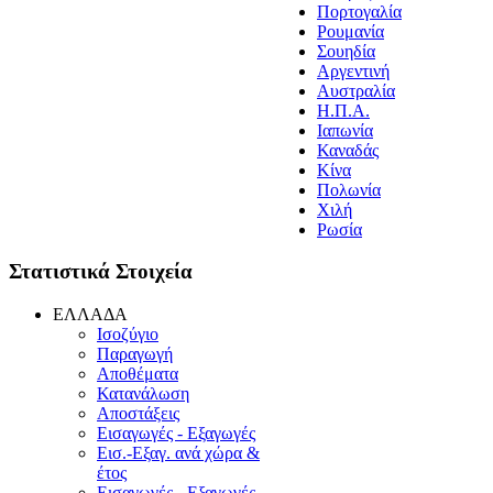
Πορτογαλία
Ρουμανία
Σουηδία
Aργεντινή
Aυστραλία
H.Π.Α.
Iαπωνία
Καναδάς
Κίνα
Πολωνία
Xιλή
Ρωσία
Στατιστικά Στοιχεία
EΛΛAΔA
Ισοζύγιο
Παραγωγή
Αποθέματα
Κατανάλωση
Αποστάξεις
Εισαγωγές - Εξαγωγές
Εισ.-Εξαγ. ανά χώρα &
έτος
Eισαγωγές - Eξαγωγές