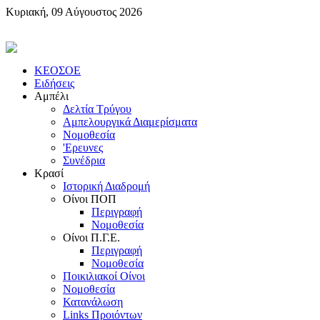
Κυριακή, 09 Αύγουστος 2026
KEOΣOE
Ειδήσεις
Αμπέλι
Δελτία Τρύγου
Αμπελουργικά Διαμερίσματα
Nομοθεσία
'Eρευνες
Συνέδρια
Κρασί
Iστορική Διαδρομή
Oίνοι ΠOΠ
Περιγραφή
Nομοθεσία
Oίνοι Π.Γ.E.
Περιγραφή
Νομοθεσία
Ποικιλιακοί Oίνοι
Nομοθεσία
Κατανάλωση
Links Προιόντων