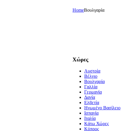
Home
Boυλγαρία
Χώρες
Aυστρία
Bέλγιο
Boυλγαρία
Γαλλία
Γερμανία
Δανία
Ελβετία
Hνωμένο Βασίλειο
Ισπανία
Ιταλία
Kάτω Χώρες
Kύπρος